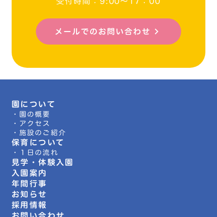
受付時間：9:00～17：00
メールでのお問い合わせ
keyboard_arrow_right
園について
・園の概要
・アクセス
・施設のご紹介
保育について
・１日の流れ
見学・体験入園
入園案内
年間行事
お知らせ
採用情報
お問い合わせ